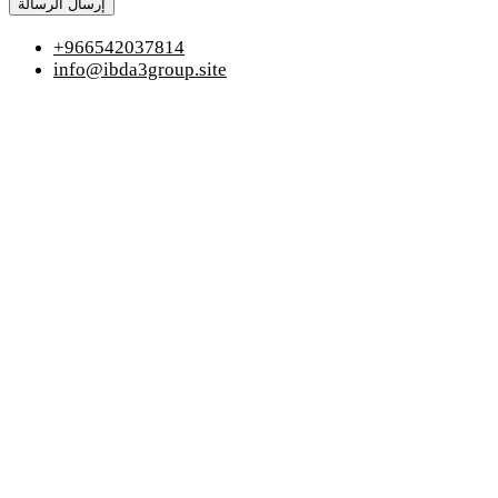
إرسال الرسالة
+966542037814
info@ibda3group.site