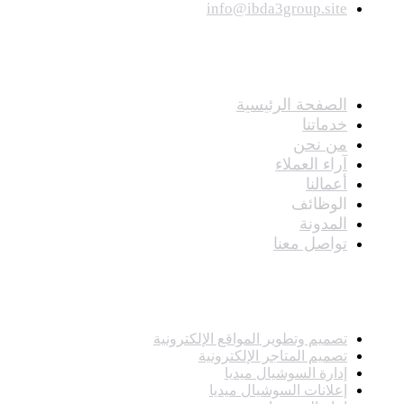
info@ibda3group.site
الصفحات
الصفحة الرئيسية
خدماتنا
من نحن
آراء العملاء
أعمالنا
الوظائف
المدونة
تواصل معنا
خدماتنا
تصميم وتطوير المواقع الإلكترونية
تصميم المتاجر الإلكترونية
إدارة السوشيال ميديا
إعلانات السوشيال ميديا