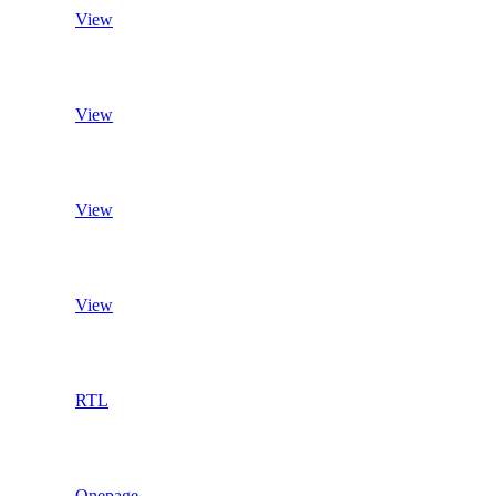
View
View
View
View
RTL
Onepage