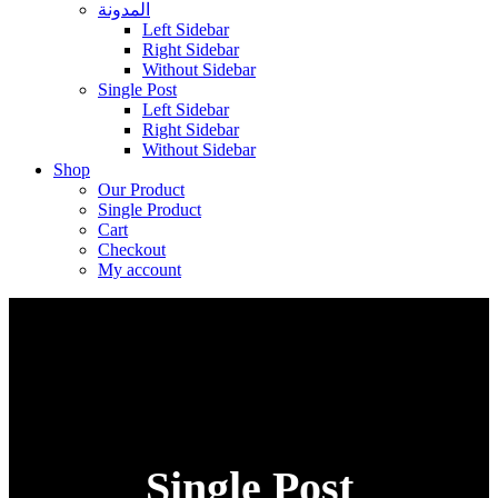
المدونة
Left Sidebar
Right Sidebar
Without Sidebar
Single Post
Left Sidebar
Right Sidebar
Without Sidebar
Shop
Our Product
Single Product
Cart
Checkout
My account
Single Post