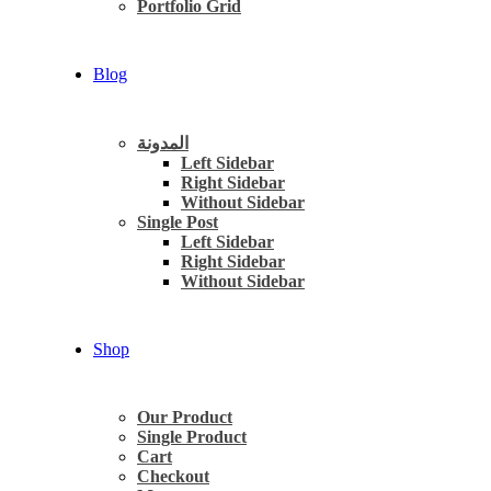
Portfolio Grid
Blog
المدونة
Left Sidebar
Right Sidebar
Without Sidebar
Single Post
Left Sidebar
Right Sidebar
Without Sidebar
Shop
Our Product
Single Product
Cart
Checkout