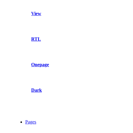
View
RTL
Onepage
Dark
Pages