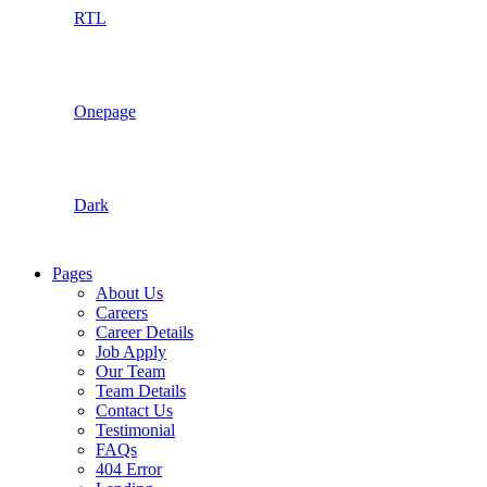
RTL
Onepage
Dark
Pages
About Us
Careers
Career Details
Job Apply
Our Team
Team Details
Contact Us
Testimonial
FAQs
404 Error