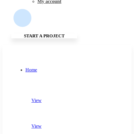
My account
START A PROJECT
Home
View
View