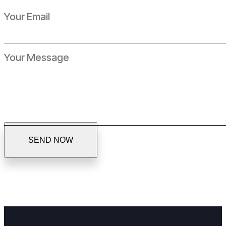
S
E
N
D
N
O
W