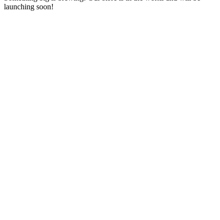
launching soon!
شركة إبداع جروب
شريكك الرقمي نحو النجاح