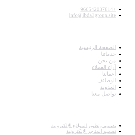
+966542037814
info@ibda3group.site
الصفحات
الصفحة الرئيسية
خدماتنا
من نحن
آراء العملاء
أعمالنا
الوظائف
المدونة
تواصل معنا
خدماتنا
تصميم وتطوير المواقع الإلكترونية
تصميم المتاجر الإلكترونية