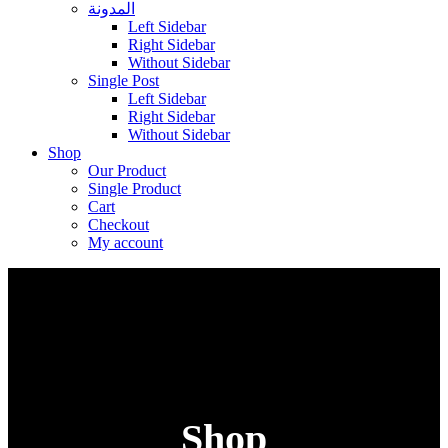
المدونة
Left Sidebar
Right Sidebar
Without Sidebar
Single Post
Left Sidebar
Right Sidebar
Without Sidebar
Shop
Our Product
Single Product
Cart
Checkout
My account
Shop