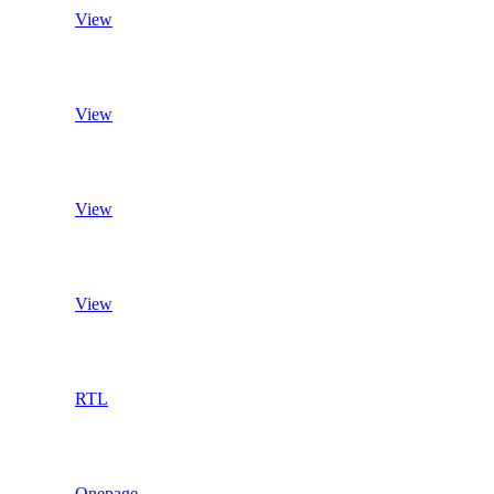
View
View
View
View
RTL
Onepage